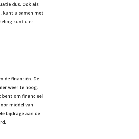
atie dus. Ook als
lt, kunt u samen met
eling kunt u er
en de financiën. De
ler weer te hoog.
ht bent om financieel
 Door middel van
ële bijdrage aan de
rd.