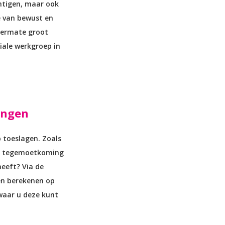
chtigen, maar ook
e van bewust en
 dermate groot
iale werkgroep in
ingen
 toeslagen. Zoals
en tegemoetkoming
heeft? Via de
en berekenen op
 waar u deze kunt