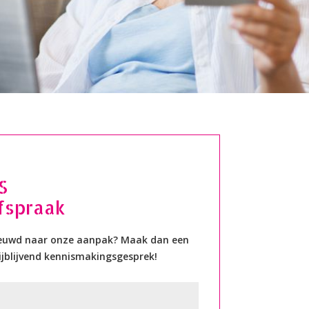
S
fspraak
ieuwd naar onze aanpak? Maak dan een
ijblijvend kennismakingsgesprek!