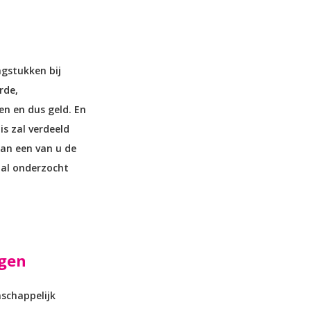
gstukken bij
rde,
n en dus geld. En
s zal verdeeld
an een van u de
zal onderzocht
ogen
schappelijk