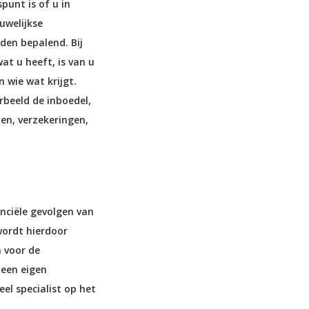
punt is of u in
uwelijkse
den bepalend. Bij
at u heeft, is van u
 wie wat krijgt.
beeld de inboedel,
en, verzekeringen,
anciële gevolgen van
wordt hierdoor
 voor de
 een eigen
el specialist op het