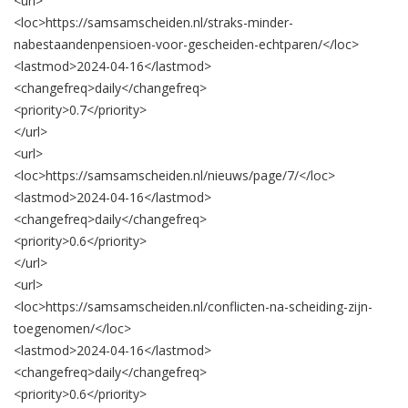
<url>
<loc>
https://samsamscheiden.nl/straks-minder-
nabestaandenpensioen-voor-gescheiden-echtparen/
</loc>
<lastmod>
2024-04-16
</lastmod>
<changefreq>
daily
</changefreq>
<priority>
0.7
</priority>
</url>
<url>
<loc>
https://samsamscheiden.nl/nieuws/page/7/
</loc>
<lastmod>
2024-04-16
</lastmod>
<changefreq>
daily
</changefreq>
<priority>
0.6
</priority>
</url>
<url>
<loc>
https://samsamscheiden.nl/conflicten-na-scheiding-zijn-
toegenomen/
</loc>
<lastmod>
2024-04-16
</lastmod>
<changefreq>
daily
</changefreq>
<priority>
0.6
</priority>