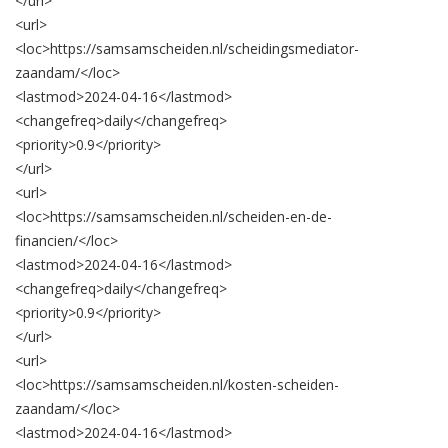
</url>
<url>
<loc>
https://samsamscheiden.nl/scheidingsmediator-
zaandam/
</loc>
<lastmod>
2024-04-16
</lastmod>
<changefreq>
daily
</changefreq>
<priority>
0.9
</priority>
</url>
<url>
<loc>
https://samsamscheiden.nl/scheiden-en-de-
financien/
</loc>
<lastmod>
2024-04-16
</lastmod>
<changefreq>
daily
</changefreq>
<priority>
0.9
</priority>
</url>
<url>
<loc>
https://samsamscheiden.nl/kosten-scheiden-
zaandam/
</loc>
<lastmod>
2024-04-16
</lastmod>