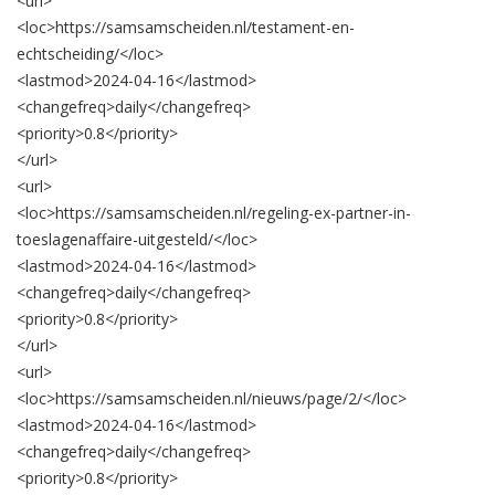
<url>
<loc>
https://samsamscheiden.nl/testament-en-
echtscheiding/
</loc>
<lastmod>
2024-04-16
</lastmod>
<changefreq>
daily
</changefreq>
<priority>
0.8
</priority>
</url>
<url>
<loc>
https://samsamscheiden.nl/regeling-ex-partner-in-
toeslagenaffaire-uitgesteld/
</loc>
<lastmod>
2024-04-16
</lastmod>
<changefreq>
daily
</changefreq>
<priority>
0.8
</priority>
</url>
<url>
<loc>
https://samsamscheiden.nl/nieuws/page/2/
</loc>
<lastmod>
2024-04-16
</lastmod>
<changefreq>
daily
</changefreq>
<priority>
0.8
</priority>