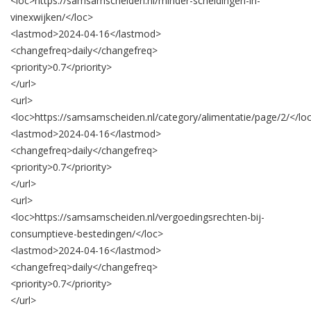
<loc>
https://samsamscheiden.nl/minder-scheidingen-in-
vinexwijken/
</loc>
<lastmod>
2024-04-16
</lastmod>
<changefreq>
daily
</changefreq>
<priority>
0.7
</priority>
</url>
<url>
<loc>
https://samsamscheiden.nl/category/alimentatie/page/2/
</lo
<lastmod>
2024-04-16
</lastmod>
<changefreq>
daily
</changefreq>
<priority>
0.7
</priority>
</url>
<url>
<loc>
https://samsamscheiden.nl/vergoedingsrechten-bij-
consumptieve-bestedingen/
</loc>
<lastmod>
2024-04-16
</lastmod>
<changefreq>
daily
</changefreq>
<priority>
0.7
</priority>
</url>