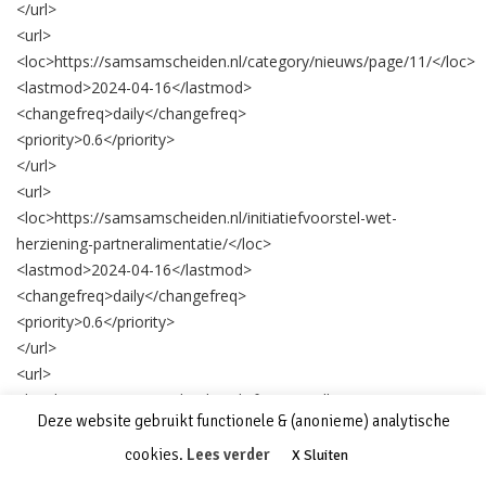
</url>
<url>
<loc>
https://samsamscheiden.nl/category/nieuws/page/11/
</loc>
<lastmod>
2024-04-16
</lastmod>
<changefreq>
daily
</changefreq>
<priority>
0.6
</priority>
</url>
<url>
<loc>
https://samsamscheiden.nl/initiatiefvoorstel-wet-
herziening-partneralimentatie/
</loc>
<lastmod>
2024-04-16
</lastmod>
<changefreq>
daily
</changefreq>
<priority>
0.6
</priority>
</url>
<url>
<loc>
https://samsamscheiden.nl/rfea-verwelkomt-nieuwe-
Deze website gebruikt functionele & (anonieme) analytische
bestuursleden/
</loc>
<lastmod>
2024-04-16
</lastmod>
cookies.
Lees verder
X Sluiten
<changefreq>
daily
</changefreq>