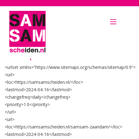
Menu
Home
»
Sitemap
Sitemap
<urlset
xmlns
=”
https://www.sitemaps.org/schemas/sitemap/0.9
“
>
<url>
<loc>
https://samsamscheiden.nl/
</loc>
<lastmod>
2024-04-16
</lastmod>
<changefreq>
daily
</changefreq>
<priority>
1.0
</priority>
</url>
<url>
<loc>
https://samsamscheiden.nl/samsam-zaandam/
</loc>
<lastmod>
2024-04-16
</lastmod>