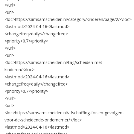
</url>
<url>
<loc>
https://samsamscheiden.nl/category/kinderen/page/2/
</loc>
<lastmod>
2024-04-16
</lastmod>
<changefreq>
daily
</changefreq>
<priority>
0.7
</priority>
</url>
<url>
<loc>
https://samsamscheiden.nl/tag/scheiden-met-
kinderen/
</loc>
<lastmod>
2024-04-16
</lastmod>
<changefreq>
daily
</changefreq>
<priority>
0.7
</priority>
</url>
<url>
<loc>
https://samsamscheiden.nl/afschaffing-for-en-gevolgen-
voor-de-scheidende-ondernemer/
</loc>
<lastmod>
2024-04-16
</lastmod>