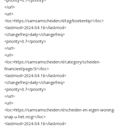
<priority>
0.7
</priority>
</url>
<url>
<loc>
https://samsamscheiden.nl/tag/boekentip/
</loc>
<lastmod>
2024-04-16
</lastmod>
<changefreq>
daily
</changefreq>
<priority>
0.7
</priority>
</url>
<url>
<loc>
https://samsamscheiden.nl/category/scheiden-
financieel/page/3/
</loc>
<lastmod>
2024-04-16
</lastmod>
<changefreq>
daily
</changefreq>
<priority>
0.7
</priority>
</url>
<url>
<loc>
https://samsamscheiden.nl/scheiden-en-eigen-woning-
snap-u-het-nog/
</loc>
<lastmod>
2024-04-16
</lastmod>