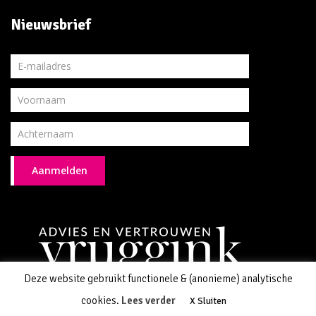
Nieuwsbrief
Aanmelden
Deze website gebruikt functionele & (anonieme) analytische
Algemene voorwaarden
Contact
Privacyverklaring
cookies.
Lees verder
X Sluiten