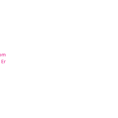
 om
 Er