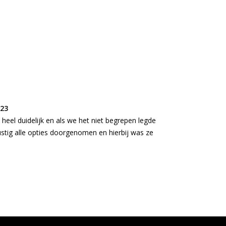
“Goed gevoe
023
Door: Manon
|
eel duidelijk en als we het niet begrepen legde
Rustig en aandach
stig alle opties doorgenomen en hierbij was ze
doorgenomen. Ook 
nog een keer te d
ben en zou er bij