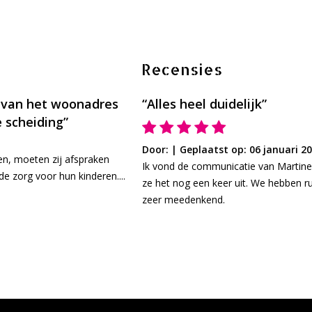
Recensies
t van het woonadres
“Alles heel duidelijk”
 scheiding”
Door:
|
Geplaatst op: 06 januari 2
n, moeten zij afspraken
le reacties op mail e.d. Ik
Ik vond de communicatie van Martine h
e zorg voor hun kinderen....
ze het nog een keer uit. We hebben ru
zeer meedenkend.