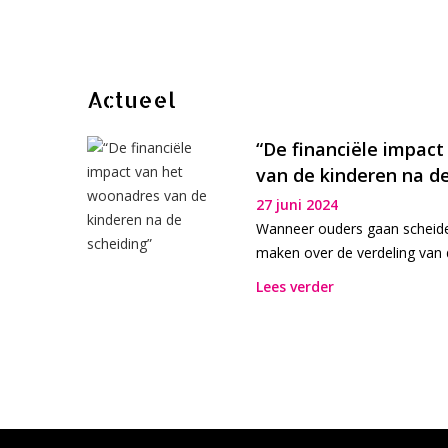
Actueel
“Zeer tevreden”
“De financiële impac
van de kinderen na de
27 juni 2024
Door: Chantal
|
Geplaatst op: 14 februari 2023
Wanneer ouders gaan scheide
gezien in
Vanaf het eerste moment was er vertrouwen en begrip. Snel
maken over de verdeling van d
n
zou zeker een aanbeveling doen.
Lees verder