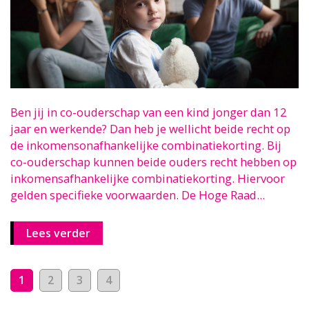
Ben jij in co-ouderschap van een kind jonger dan 12
jaar en werkende? Dan heb je wellicht beide recht op
de inkomensonafhankelijke combinatiekorting. Bij
co-ouderschap kunnen beide ouders recht hebben op
inkomensafhankelijke combinatiekorting. Hiervoor
gelden specifieke voorwaarden. De Hoge Raad...
Lees verder
1
2
3
4